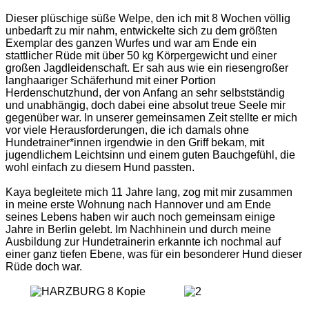
Dieser plüschige süße Welpe, den ich mit 8 Wochen völlig
unbedarft zu mir nahm, entwickelte sich zu dem größten
Exemplar des ganzen Wurfes und war am Ende ein
stattlicher Rüde mit über 50 kg Körpergewicht und einer
großen Jagdleidenschaft.
Er sah aus wie ein riesengroßer
langhaariger Schäferhund mit einer Portion
Herdenschutzhund, der von Anfang an sehr selbstständig
und unabhängig, doch dabei eine absolut treue Seele mir
gegenüber war.
In unserer gemeinsamen Zeit stellte er mich
vor viele Herausforderungen, die ich damals ohne
Hundetrainer*innen irgendwie in den Griff bekam, mit
jugendlichem Leichtsinn und einem guten Bauchgefühl, die
wohl einfach zu diesem Hund passten.
Kaya begleitete mich 11 Jahre lang, zog mit mir zusammen
in meine erste Wohnung nach Hannover und am Ende
seines Lebens haben wir auch noch gemeinsam einige
Jahre in Berlin gelebt. Im Nachhinein und durch meine
Ausbildung zur Hundetrainerin erkannte ich nochmal auf
einer ganz tiefen Ebene, was für ein besonderer Hund dieser
Rüde doch war.