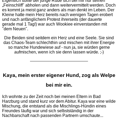
Eigentlich sollte der junge Rüde sich bei mir nur seinen
„Feinschliff" abholen und dann weitervermittelt werden. Doch
es kommt ja meist ganz anders als man denkt im Leben. Der
Kleine hatte mein Herz bereits nach wenigen Tagen erobert
und nach anfänglichem Protest ihrerseits (der dauerte
gerade mal 1 Tag!) war auch Wookiee einverstanden mit
"dem Neuen".
Die Beiden sind seitdem ein Herz und eine Seele. Sie sind
das Chaos-Team schlechthin und mischen mit ihrer Energie
so manche Hundewiese auf - nun ja, sie würden gerne
aufmischen, wenn ich sie denn lassen würde. ;-)
Kaya, mein erster eigener Hund, zog als Welpe
bei mir ein.
Ich wohnte zu der Zeit noch bei meinen Eltern in Bad
Harzburg und stand kurz vor dem Abitur. Kaya war eine wilde
Mischung, die entstand als die Mischlings-Hündin eines
Freundes läufig war und sich selbstständig in der
Nachbarschaft nach passenden Partnern umschaute...