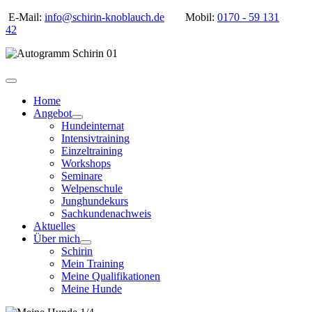
E-Mail:
info@schirin-knoblauch.de
Mobil:
0170 - 59 131
42
Home
Angebot
Hundeinternat
Intensivtraining
Einzeltraining
Workshops
Seminare
Welpenschule
Junghundekurs
Sachkundenachweis
Aktuelles
Über mich
Schirin
Mein Training
Meine Qualifikationen
Meine Hunde